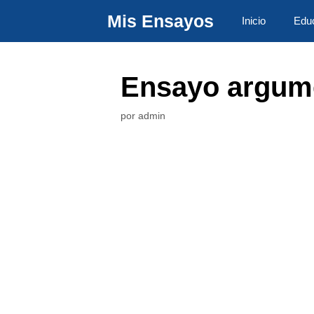
Saltar
Mis Ensayos
Inicio
Edu
al
contenido
Ensayo argume
por
admin