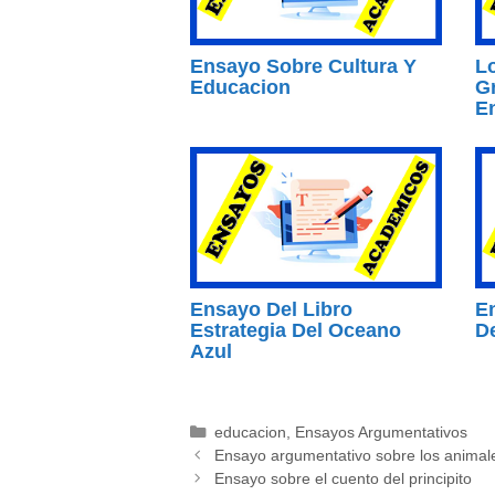
Ensayo Sobre Cultura Y
L
Educacion
G
E
Ensayo Del Libro
E
Estrategia Del Oceano
D
Azul
Categorías
educacion
,
Ensayos Argumentativos
Ensayo argumentativo sobre los animale
Ensayo sobre el cuento del principito