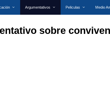
cación
Argumentativos
Peliculas
Medio Am
ntativo sobre conviven