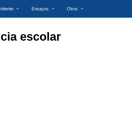
biente
Ensayos
Otros
cia escolar