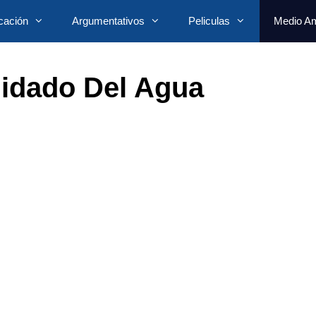
cación
Argumentativos
Peliculas
Medio Am
idado Del Agua