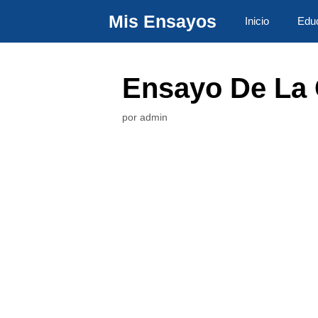
Saltar
Mis Ensayos
Inicio
Edu
al
contenido
Ensayo De La 
por
admin