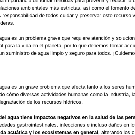
la importancia de tomar medidas para prevenir y reducir la 
ulaciones ambientales más estrictas, así como el fomento de
Es responsabilidad de todos cuidar y preservar este recurso v
ideras.
 agua es un problema grave que requiere atención y solucion
 para la vida en el planeta, por lo que debemos tomar accio
 un suministro de agua limpio y seguro para todos. ¡Cuidem
 agua es un grave problema que afecta tanto a los seres hu
do cómo diversas actividades humanas como la industria, la
degradación de los recursos hídricos.
el agua tiene impactos negativos en la salud de las per
ades gastrointestinales, infecciones e incluso daños en l
ida acuática y los ecosistemas en general
, alterando los 