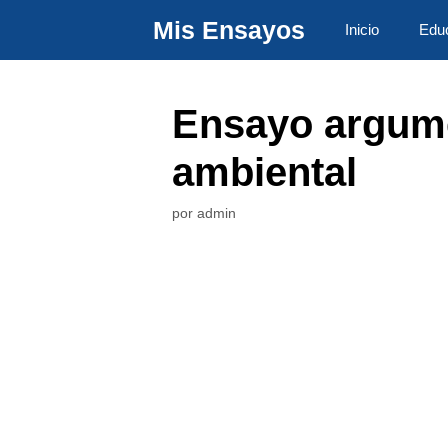
Saltar
Mis Ensayos
Inicio
Edu
al
contenido
Ensayo argume
ambiental
por
admin