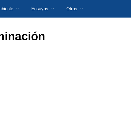
biente
Ensayos
Otros
minación