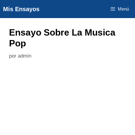
Saltar
Mis Ensayos
Menú
al
contenido
Ensayo Sobre La Musica
Pop
por
admin