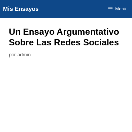
Saltar
Mis Ensayos
Menú
al
contenido
Un Ensayo Argumentativo
Sobre Las Redes Sociales
por
admin