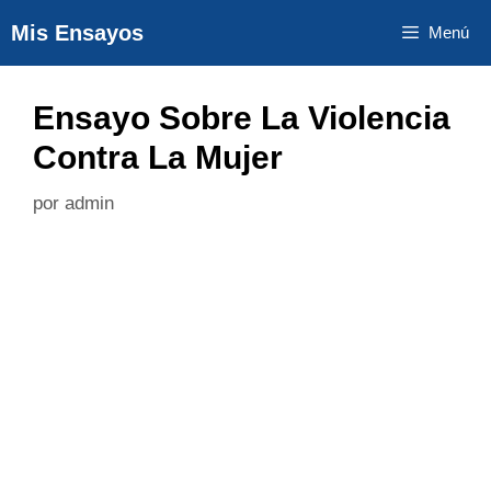
Saltar
Mis Ensayos
Menú
al
contenido
Ensayo Sobre La Violencia
Contra La Mujer
por
admin