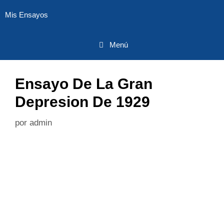
Saltar
Mis Ensayos
al
contenido
Menú
Ensayo De La Gran
Depresion De 1929
por
admin