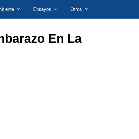
biente
Ensayos
Otros
mbarazo En La