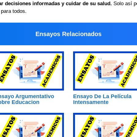
r decisiones informadas y cuidar de su salud.
Solo así p
 para todos.
Ensayos Relacionados
nsayo Argumentativo
Ensayo De La Película
obre Educacion
Intensamente