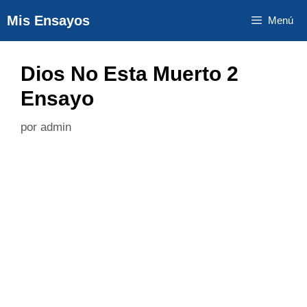
Saltar
Mis Ensayos
Menú
al
contenido
Dios No Esta Muerto 2
Ensayo
por
admin