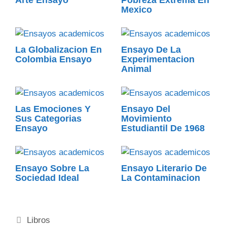
Arte Ensayo
Pobreza Extrema En
Mexico
La Globalizacion En
Ensayo De La
Colombia Ensayo
Experimentacion
Animal
Las Emociones Y
Ensayo Del
Sus Categorias
Movimiento
Ensayo
Estudiantil De 1968
Ensayo Sobre La
Ensayo Literario De
Sociedad Ideal
La Contaminacion
Categorías
Libros