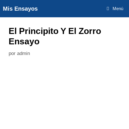
Saltar
Mis Ensayos
Menú
al
contenido
El Principito Y El Zorro
Ensayo
por
admin