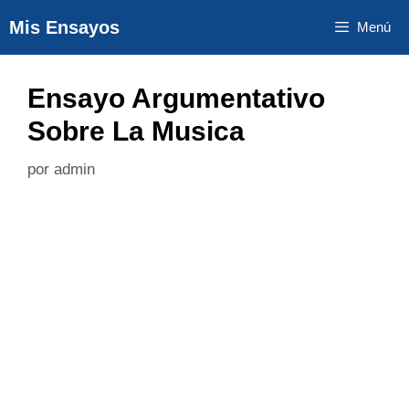
Saltar
Mis Ensayos
Menú
al
contenido
Ensayo Argumentativo
Sobre La Musica
por
admin