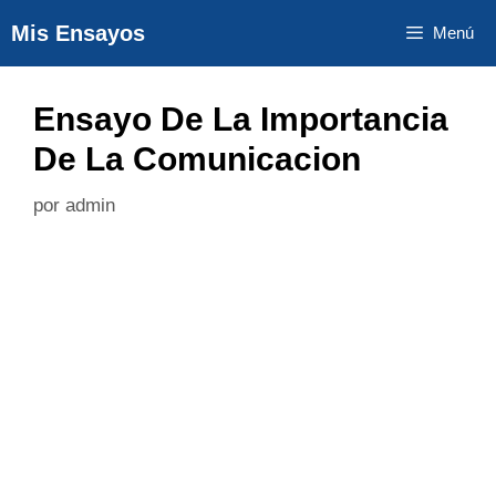
Saltar
Mis Ensayos
Menú
al
contenido
Ensayo De La Importancia
De La Comunicacion
por
admin