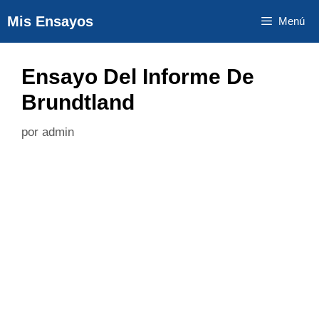
Saltar
Mis Ensayos
Menú
al
contenido
Ensayo Del Informe De
Brundtland
por
admin