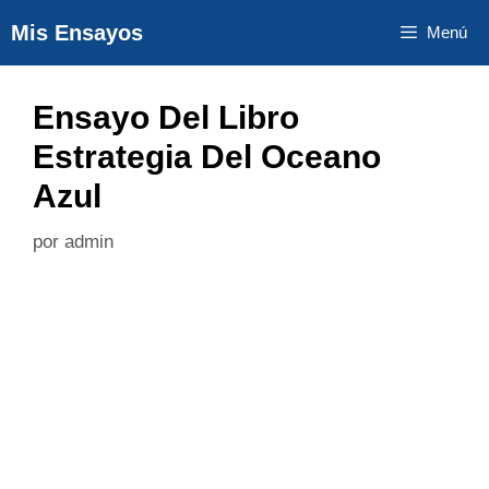
Saltar
Mis Ensayos
Menú
al
contenido
Ensayo Del Libro
Estrategia Del Oceano
Azul
por
admin