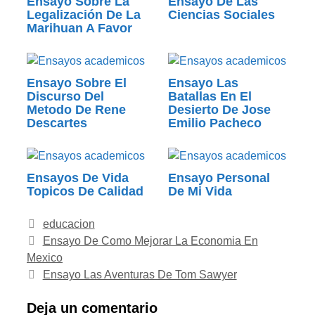
Ensayo Sobre La
Ensayo De Las
Legalización De La
Ciencias Sociales
Marihuan A Favor
Ensayo Sobre El
Ensayo Las
Discurso Del
Batallas En El
Metodo De Rene
Desierto De Jose
Descartes
Emilio Pacheco
Ensayos De Vida
Ensayo Personal
Topicos De Calidad
De Mi Vida
Categorías
educacion
Ensayo De Como Mejorar La Economia En
Mexico
Ensayo Las Aventuras De Tom Sawyer
Deja un comentario