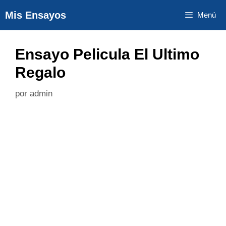
Saltar
Mis Ensayos
Menú
al
contenido
Ensayo Pelicula El Ultimo
Regalo
por
admin