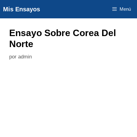
Saltar
Mis Ensayos
Menú
al
contenido
Ensayo Sobre Corea Del
Norte
por
admin