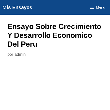
Saltar
Mis Ensayos
Menú
al
contenido
Ensayo Sobre Crecimiento
Y Desarrollo Economico
Del Peru
por
admin