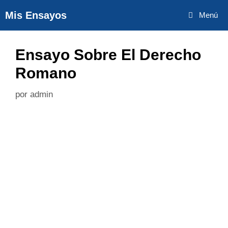
Saltar
Mis Ensayos
Menú
al
contenido
Ensayo Sobre El Derecho
Romano
por
admin