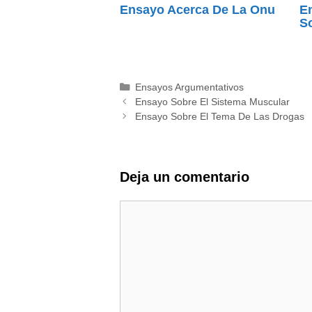
Ensayo Acerca De La Onu
E
S
Categorías
Ensayos Argumentativos
Ensayo Sobre El Sistema Muscular
Ensayo Sobre El Tema De Las Drogas
Deja un comentario
Comentario