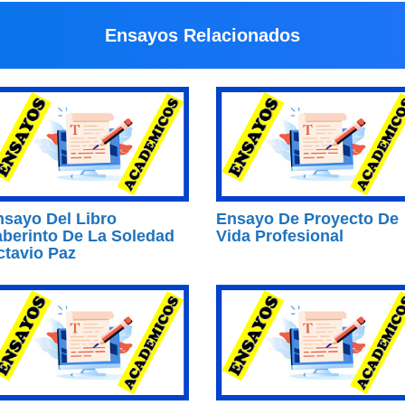
Ensayos Relacionados
sayo Del Libro
Ensayo De Proyecto De
berinto De La Soledad
Vida Profesional
ctavio Paz