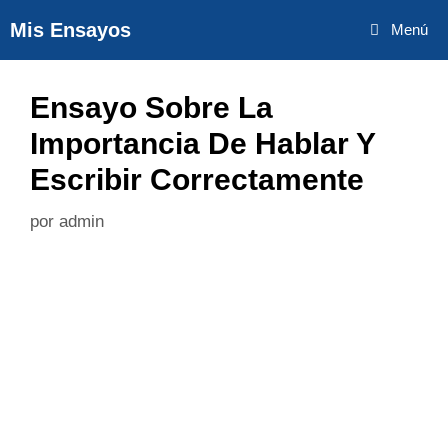
Saltar
Mis Ensayos
Menú
al
contenido
Ensayo Sobre La
Importancia De Hablar Y
Escribir Correctamente
por
admin