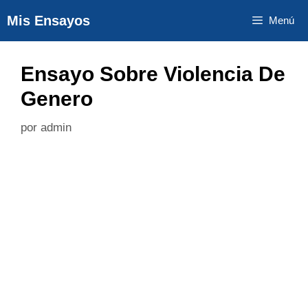
Saltar
Mis Ensayos
Menú
al
contenido
Ensayo Sobre Violencia De
Genero
por
admin