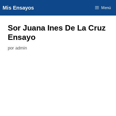
Saltar
Mis Ensayos
Menú
al
contenido
Sor Juana Ines De La Cruz
Ensayo
por
admin