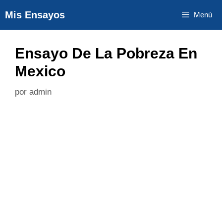
Saltar
Mis Ensayos
Menú
al
contenido
Ensayo De La Pobreza En
Mexico
por
admin