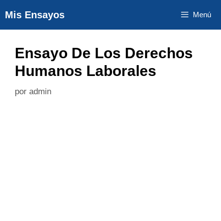
Saltar
Mis Ensayos
Menú
al
contenido
Ensayo De Los Derechos
Humanos Laborales
por
admin