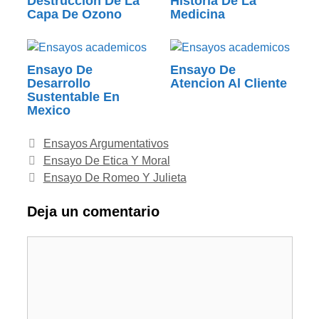
Destruccion De La
Historia De La
Capa De Ozono
Medicina
Ensayo De
Ensayo De
Desarrollo
Atencion Al Cliente
Sustentable En
Mexico
Categorías
Ensayos Argumentativos
Ensayo De Etica Y Moral
Ensayo De Romeo Y Julieta
Deja un comentario
Comentario