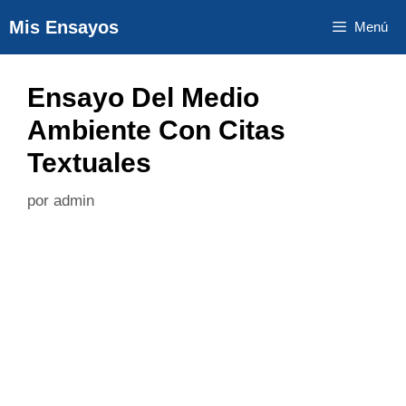
Saltar
Mis Ensayos
Menú
al
contenido
Ensayo Del Medio
Ambiente Con Citas
Textuales
por
admin