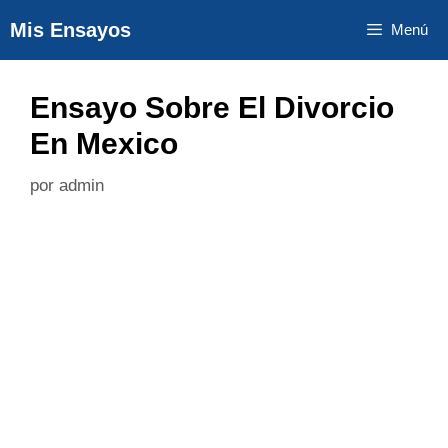
Saltar
Mis Ensayos
Menú
al
contenido
Ensayo Sobre El Divorcio
En Mexico
por
admin