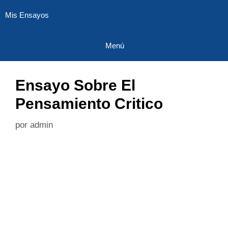
Saltar
Mis Ensayos
al
contenido
Menú
Ensayo Sobre El
Pensamiento Critico
por
admin