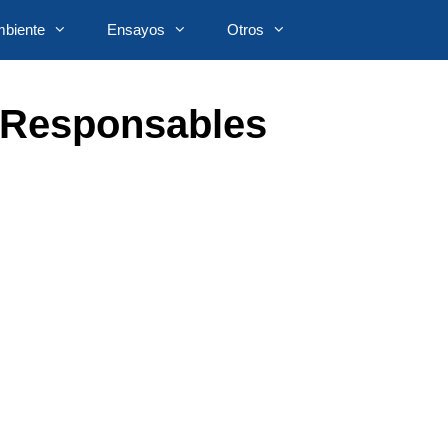
biente
Ensayos
Otros
 Responsables