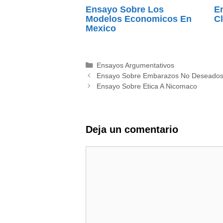
Ensayo Sobre Los
E
Modelos Economicos En
Cl
Mexico
Categorías
Ensayos Argumentativos
Ensayo Sobre Embarazos No Deseado
Ensayo Sobre Etica A Nicomaco
Deja un comentario
Comentario