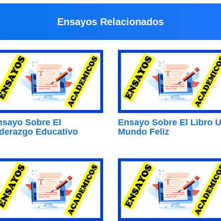
Ensayos Relacionados
nsayo Sobre El
Ensayo Sobre El Libro 
iderazgo Educativo
Mundo Feliz