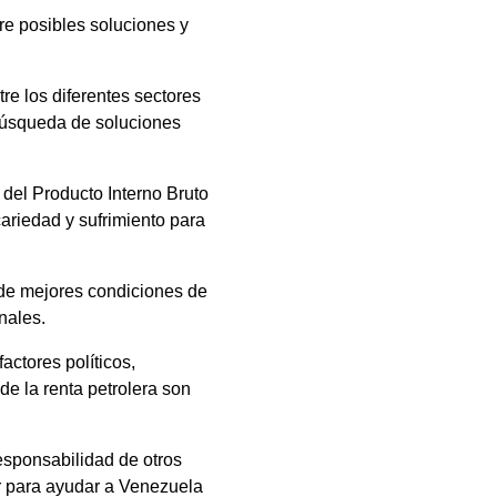
re posibles soluciones y
re los diferentes sectores
 búsqueda de soluciones
del Producto Interno Bruto
ariedad y sufrimiento para
 de mejores condiciones de
nales.
actores políticos,
de la renta petrolera son
esponsabilidad de otros
r para ayudar a Venezuela