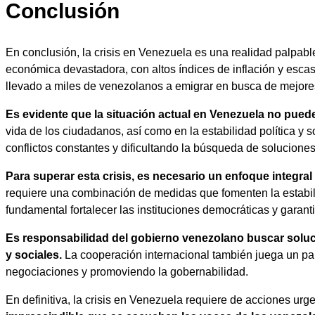
Conclusión
En conclusión, la crisis en Venezuela es una realidad palpable
económica devastadora, con altos índices de inflación y escas
llevado a miles de venezolanos a emigrar en busca de mejore
Es evidente que la situación actual en Venezuela no puede
vida de los ciudadanos, así como en la estabilidad política y 
conflictos constantes y dificultando la búsqueda de soluciones
Para superar esta crisis, es necesario un enfoque integra
requiere una combinación de medidas que fomenten la estabi
fundamental fortalecer las instituciones democráticas y garan
Es responsabilidad del gobierno venezolano buscar soluci
y sociales.
La cooperación internacional también juega un pap
negociaciones y promoviendo la gobernabilidad.
En definitiva, la crisis en Venezuela requiere de acciones urg