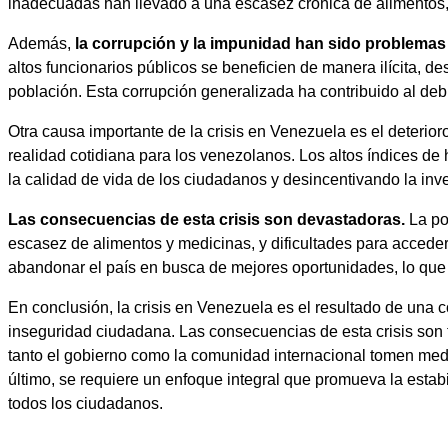
inadecuadas han llevado a una escasez crónica de alimentos,
Además,
la corrupción y la impunidad han sido problema
altos funcionarios públicos se beneficien de manera ilícita, d
población. Esta corrupción generalizada ha contribuido al debil
Otra causa importante de la crisis en Venezuela es el deterio
realidad cotidiana para los venezolanos. Los altos índices d
la calidad de vida de los ciudadanos y desincentivando la inve
Las consecuencias de esta crisis son devastadoras.
La po
escasez de alimentos y medicinas, y dificultades para accede
abandonar el país en busca de mejores oportunidades, lo que h
En conclusión, la crisis en Venezuela es el resultado de una 
inseguridad ciudadana. Las consecuencias de esta crisis son t
tanto el gobierno como la comunidad internacional tomen medi
último, se requiere un enfoque integral que promueva la estabi
todos los ciudadanos.