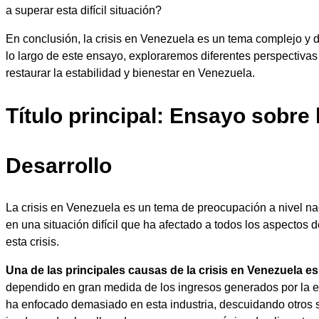
a superar esta difícil situación?
En conclusión, la crisis en Venezuela es un tema complejo y 
lo largo de este ensayo, exploraremos diferentes perspectivas 
restaurar la estabilidad y bienestar en Venezuela.
Título principal: Ensayo sobre 
Desarrollo
La crisis en Venezuela es un tema de preocupación a nivel na
en una situación difícil que ha afectado a todos los aspectos
esta crisis.
Una de las principales causas de la crisis en Venezuela e
dependido en gran medida de los ingresos generados por la exp
ha enfocado demasiado en esta industria, descuidando otros se