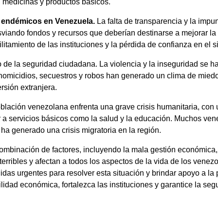
 medicinas y productos básicos.
s endémicos en Venezuela.
La falta de transparencia y la impu
esviando fondos y recursos que deberían destinarse a mejorar la 
itamiento de las instituciones y la pérdida de confianza en el si
ro de la seguridad ciudadana. La violencia y la inseguridad se h
e homicidios, secuestros y robos han generado un clima de mied
rsión extranjera.
blación venezolana enfrenta una grave crisis humanitaria, con 
r a servicios básicos como la salud y la educación. Muchos ve
a generado una crisis migratoria en la región.
combinación de factores, incluyendo la mala gestión económica, 
erribles y afectan a todos los aspectos de la vida de los vene
das urgentes para resolver esta situación y brindar apoyo a la
lidad económica, fortalezca las instituciones y garantice la seg