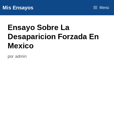
Saltar
Mis Ensayos
Menú
al
contenido
Ensayo Sobre La
Desaparicion Forzada En
Mexico
por
admin