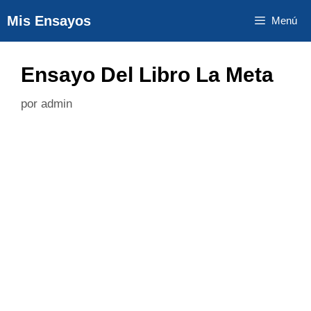
Saltar
Mis Ensayos
Menú
al
contenido
Ensayo Del Libro La Meta
por
admin