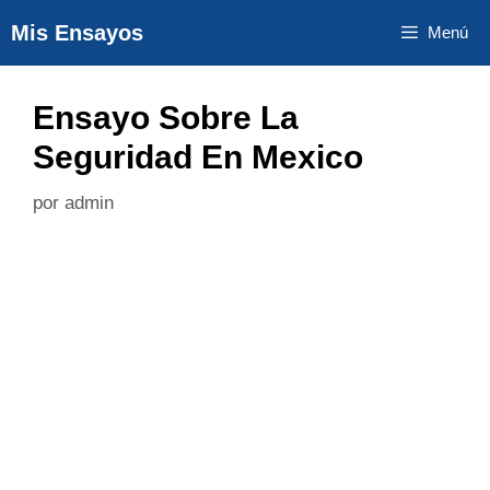
Saltar
Mis Ensayos
Menú
al
contenido
Ensayo Sobre La
Seguridad En Mexico
por
admin